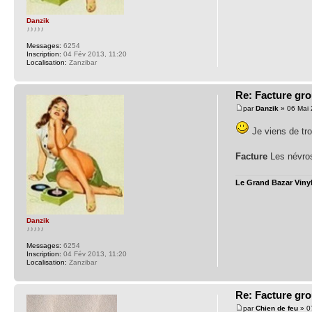
Danzik
♪♪♪♪♪
Messages:
6254
Inscription:
04 Fév 2013, 11:20
Localisation:
Zanzibar
Re: Facture gr
par
Danzik
» 06 Mai 
Je viens de tr
Facture
Les névros
Le Grand Bazar Vinyl
Danzik
♪♪♪♪♪
Messages:
6254
Inscription:
04 Fév 2013, 11:20
Localisation:
Zanzibar
Re: Facture gr
par
Chien de feu
» 0