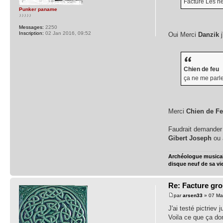
Facture Les n
Punker paname
♪♪♪♪♪
Messages:
2250
Inscription:
02 Jan 2016, 09:52
Oui Merci
Danzik
j
Chien de feu
ça ne me parl
Merci
Chien de F
Faudrait demander
Gibert Joseph
ou
Archéologue musical 
disque neuf de sa vi
Re: Facture gr
par
arsen33
» 07 Ma
J'ai testé pictriev
Voila ce que ça do