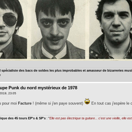
spécialiste des bacs de soldes les plus improbables et amasseur de bizarreries music
e
oupe Punk du nord mystérieux de 1978
2019, 23:05
u pour moi
Facture
! (même si j'en paye souvent)
En tout cas j'espère le 
ique des 45 tours EP's & SP's
: "
Elle est pas électrique ta guitare... c'est une vieille, elle e