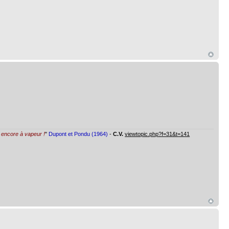
st encore à vapeur !
"
Dupont et Pondu (1964)
-
C.V.
viewtopic.php?f=31&t=141