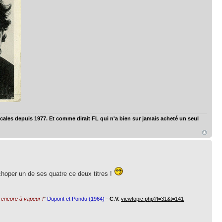
ales depuis 1977. Et comme dirait FL qui n'a bien sur jamais acheté un seul
choper un de ses quatre ce deux titres !
st encore à vapeur !
"
Dupont et Pondu (1964)
-
C.V.
viewtopic.php?f=31&t=141