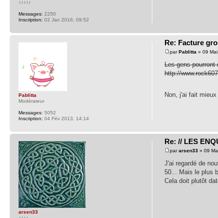
♪♪♪♪♪
Messages:
2250
Inscription:
02 Jan 2016, 09:52
Re: Facture gr
par
Pablitta
» 09 Mai
Les gens pourront 
http://www.rock60
Non, j'ai fait mi
Pablitta
Modérateur
Messages:
5052
Inscription:
04 Fév 2013, 14:14
Re: // LES EN
par
arsen33
» 09 Ma
J'ai regardé de no
50... Mais le plus 
Cela doit plutôt da
arsen33
♪♪♪♪