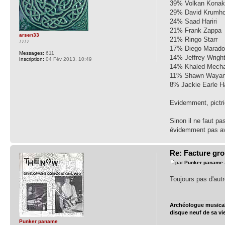
39% Volkan Kona
29% David Krumho
24% Saad Hariri
21% Frank Zappa
arsen33
21% Ringo Starr
♪♪♪♪
17% Diego Marad
Messages:
611
14% Jeffrey Wrigh
Inscription:
04 Fév 2013, 10:49
14% Khaled Mecha
11% Shawn Waya
8% Jackie Earle H
Evidemment, pictrie
Sinon il ne faut pa
évidemment pas av
Re: Facture gr
par
Punker paname
Toujours pas d'aut
Archéologue musical 
disque neuf de sa vi
Punker paname