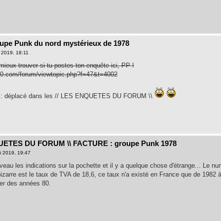
oupe Punk du nord mystérieux de 1978
 2019, 18:11
mieux trouver si tu postes ton enquête ici, PP !
70.com/forum/viewtopic.php?f=47&t=4002
eux : déplacé dans les // LES ENQUETES DU FORUM \\
QUETES DU FORUM \\ FACTURE : groupe Punk 1978
i 2019, 19:47
uveau les indications sur la pochette et il y a quelque chose d'étrange... Le
bizarre est le taux de TVA de 18,6, ce taux n'a existé en France que de 1982 
ter des années 80.