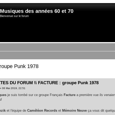
Musiques des années 60 et 70
Bienvenue sur le forum
roupe Punk 1978
TES DU FORUM \\ FACTURE : groupe Punk 1978
» 06 Mai 2019, 22:51
gues
je suis tombé sur ce groupe Français
Facture
a première vue ils venaie
nd
nzik
et l'équipe de
Caméléon Records
et
Mémoire Neuve
ça vous dit quelq