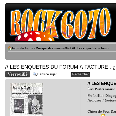
Index du forum
‹
Musique des années 60 et 70
‹
Les enquêtes du forum
// LES ENQUETES DU FORUM \\ FACTURE : g
Sujet verrouillé
// LES ENQUE
par
Punker paname
En fouillant
Disgo
Nevroses / Bertra
Chien de Feu
,
Da