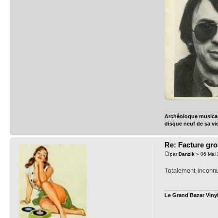
Archéologue musical 
disque neuf de sa vi
Re: Facture gr
par
Danzik
» 06 Mai 
Totalement inconn
Le Grand Bazar Vinyl