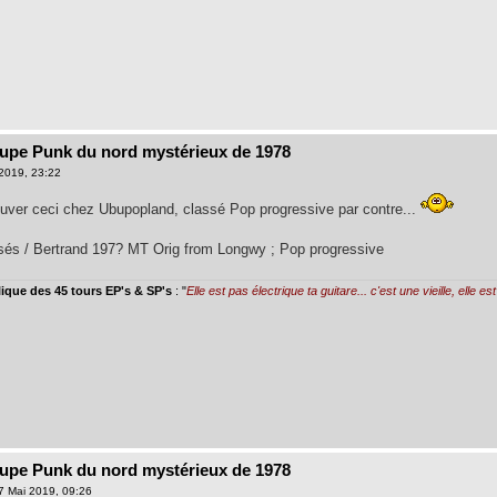
oupe Punk du nord mystérieux de 1978
2019, 23:22
ouver ceci chez Ubupopland, classé Pop progressive par contre...
és / Bertrand 197? MT Orig from Longwy ; Pop progressive
ique des 45 tours EP's & SP's
: "
Elle est pas électrique ta guitare... c'est une vieille, elle e
oupe Punk du nord mystérieux de 1978
7 Mai 2019, 09:26