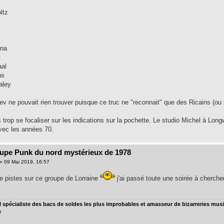
k
ltz
ona
t
al
ns
aley
v ne pouvait rien trouver puisque ce truc ne "reconnait" que des Ricains (ou p
s trop se focaliser sur les indications sur la pochette. Le studio Michel à Lo
ec les années 70.
oupe Punk du nord mystérieux de 1978
» 09 Mai 2019, 16:57
re pistes sur ce groupe de Lorraine
j'ai passé toute une soirée à chercher
spécialiste des bacs de soldes les plus improbables et amasseur de bizarreries music
e