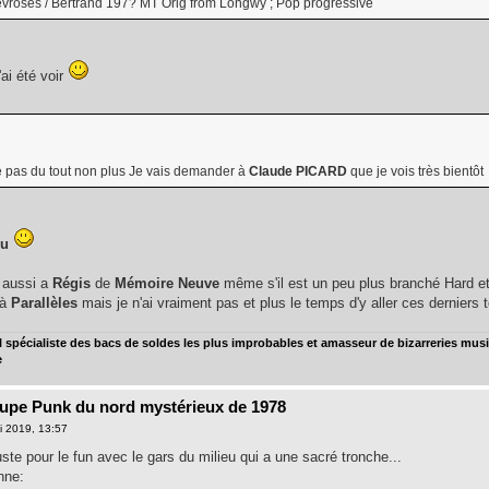
évrosés / Bertrand 197? MT Orig from Longwy ; Pop progressive
'ai été voir
e pas du tout non plus Je vais demander à
Claude PICARD
que je vois très bientôt
eu
 aussi a
Régis
de
Mémoire Neuve
même s'il est un peu plus branché Hard et
 à
Parallèles
mais je n'ai vraiment pas et plus le temps d'y aller ces derniers
spécialiste des bacs de soldes les plus improbables et amasseur de bizarreries music
e
oupe Punk du nord mystérieux de 1978
i 2019, 13:57
 juste pour le fun avec le gars du milieu qui a une sacré tronche...
nne: