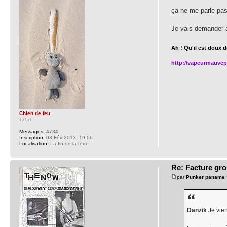
ça ne me parle pas
Je vais demander à
Ah ! Qu'il est doux d
http://vapeurmauvep
Chien de feu
♪♪♪♪♪
Messages:
4734
Inscription:
03 Fév 2013, 19:06
Localisation:
La fin de la terre
Re: Facture gr
par
Punker paname
Danzik
Je vien