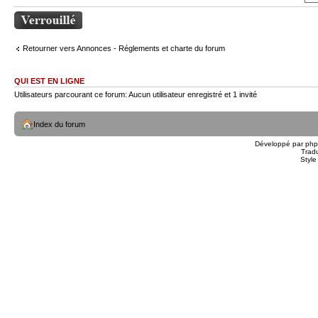
Sujet verrouillé
Retourner vers Annonces - Réglements et charte du forum
QUI EST EN LIGNE
Utilisateurs parcourant ce forum: Aucun utilisateur enregistré et 1 invité
Index du forum
Développé par
ph
Trad
Styl