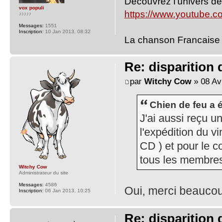
Découvrez l'univers de
vox populi
https://www.youtube.
♪♪♪♪♪
Messages:
1551
Inscription:
10 Jan 2013, 08:32
La chanson Francaise 
Re: disparition
par
Witchy Cow
» 08 Av
Chien de feu a é
J'ai aussi reçu u
l'expédition du vi
CD ) et pour le 
tous les membres 
Witchy Cow
Administrateur du site
Messages:
4586
Oui, merci beaucoup
Inscription:
06 Jan 2013, 10:25
Re: disparition