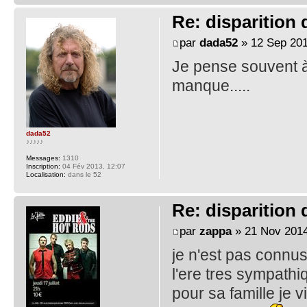
Re: disparition
par
dada52
» 12 Sep 201
Je pense souvent à l
manque.....
dada52
♪♪♪♪♪
Messages:
1310
Inscription:
04 Fév 2013, 12:07
Localisation:
dans le 52
Re: disparition
par
zappa
» 21 Nov 2014
je n'est pas connu
l'ere tres sympathi
pour sa famille je