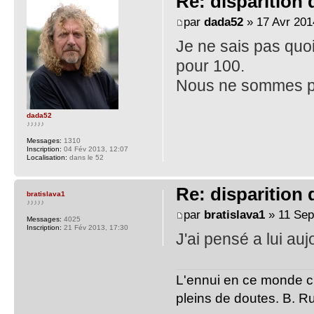
Re: disparition
par
dada52
» 17 Avr 201
Je ne sais pas quoi
pour 100.
Nous ne sommes pas
dada52
♪♪♪♪♪
Messages:
1310
Inscription:
04 Fév 2013, 12:07
Localisation:
dans le 52
Re: disparition
bratislava1
♪♪♪♪♪
par
bratislava1
» 11 Sep
Messages:
4025
Inscription:
21 Fév 2013, 17:30
J'ai pensé a lui aujo
L'ennui en ce monde c'
pleins de doutes. B. Ru