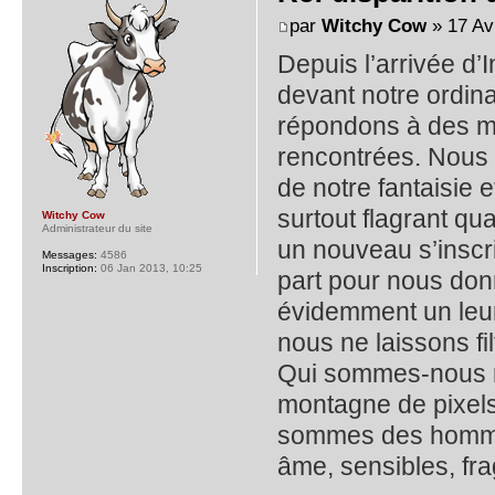
par
Witchy Cow
» 17 Av
Depuis l’arrivée d’
devant notre ordina
répondons à des m
rencontrées. Nous 
de notre fantaisie e
surtout flagrant q
Witchy Cow
Administrateur du site
un nouveau s’inscri
Messages:
4586
Inscription:
06 Jan 2013, 10:25
part pour nous donn
évidemment un leur
nous ne laissons f
Qui sommes-nous 
montagne de pixels
sommes des homme
âme, sensibles, fr