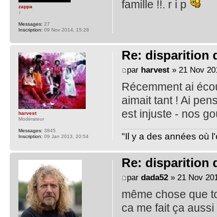
famille !!. r i p
zappa
♪
Messages:
27
Inscription:
09 Nov 2014, 15:28
Re: disparition
par
harvest
» 21 Nov 20
Récemment ai écouté
aimait tant ! Ai pen
est injuste - nos 
harvest
Modérateur
Messages:
3845
"Il y a des années où l
Inscription:
09 Jan 2013, 20:54
Re: disparition
par
dada52
» 21 Nov 201
même chose que toi
ca me fait ça aussi