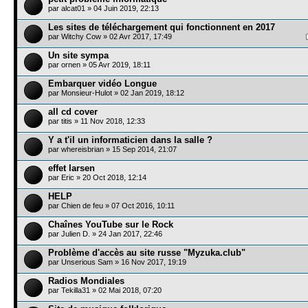
par
alcat01
» 04 Juin 2019, 22:13
Les sites de téléchargement qui fonctionnent en 2017
par
Witchy Cow
» 02 Avr 2017, 17:49
Un site sympa
par
ornen
» 05 Avr 2019, 18:11
Embarquer vidéo Longue
par
Monsieur-Hulot
» 02 Jan 2019, 18:12
all cd cover
par
titis
» 11 Nov 2018, 12:33
Y a t'il un informaticien dans la salle ?
par
whereisbrian
» 15 Sep 2014, 21:07
effet larsen
par
Eric
» 20 Oct 2018, 12:14
HELP
par
Chien de feu
» 07 Oct 2016, 10:11
Chaînes YouTube sur le Rock
par
Julien D.
» 24 Jan 2017, 22:46
Problème d'accès au site russe "Myzuka.club"
par
Unserious Sam
» 16 Nov 2017, 19:19
Radios Mondiales
par
Tekilla31
» 02 Mai 2018, 07:20