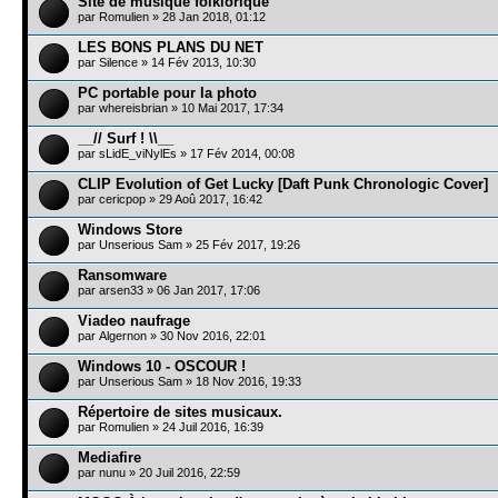
Site de musique folklorique
par
Romulien
» 28 Jan 2018, 01:12
LES BONS PLANS DU NET
par
Silence
» 14 Fév 2013, 10:30
PC portable pour la photo
par
whereisbrian
» 10 Mai 2017, 17:34
__// Surf ! \\__
par
sLidE_viNylEs
» 17 Fév 2014, 00:08
CLIP Evolution of Get Lucky [Daft Punk Chronologic Cover]
par
cericpop
» 29 Aoû 2017, 16:42
Windows Store
par
Unserious Sam
» 25 Fév 2017, 19:26
Ransomware
par
arsen33
» 06 Jan 2017, 17:06
Viadeo naufrage
par
Algernon
» 30 Nov 2016, 22:01
Windows 10 - OSCOUR !
par
Unserious Sam
» 18 Nov 2016, 19:33
Répertoire de sites musicaux.
par
Romulien
» 24 Juil 2016, 16:39
Mediafire
par
nunu
» 20 Juil 2016, 22:59