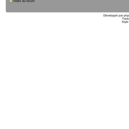
Index du forum
Développé par
ph
Trad
Styl