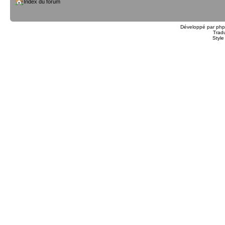
Index du forum
Développé par
ph
Trad
Styl