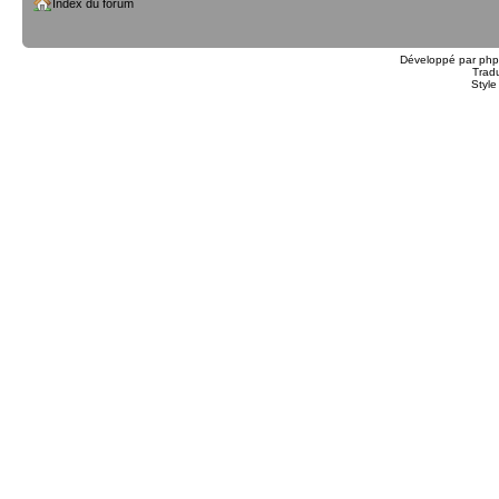
Index du forum
Développé par
ph
Trad
Styl