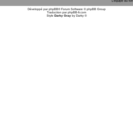
L’équipe du fo
Développé par
phpBB
® Forum Software © phpBB Group
Traduction par
phpBB-fr.com
Style
Darky Gray
by
Darky
©