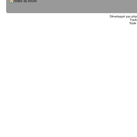
Index du forum
Développé par
ph
Trad
Styl