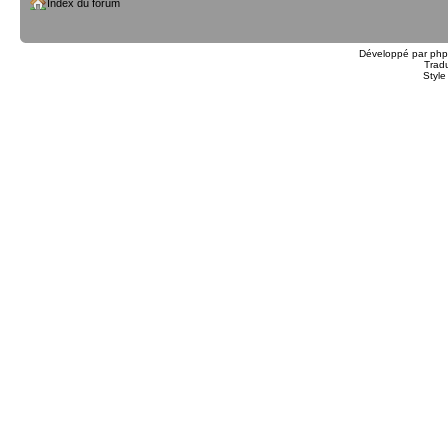
Index du forum
Développé par
ph
Trad
Styl