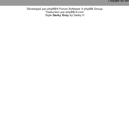
L’équipe du fo
Développé par
phpBB
® Forum Software © phpBB Group
Traduction par
phpBB-fr.com
Style
Darky Gray
by
Darky
©