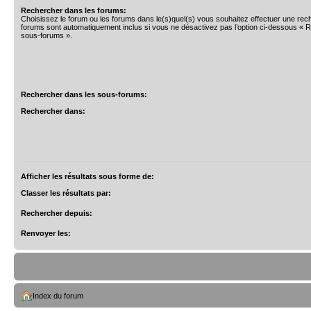
Rechercher dans les forums:
Choisissez le forum ou les forums dans le(s)quel(s) vous souhaitez effectuer une re
forums sont automatiquement inclus si vous ne désactivez pas l’option ci-dessous « 
sous-forums ».
Rechercher dans les sous-forums:
Rechercher dans:
Afficher les résultats sous forme de:
Classer les résultats par:
Rechercher depuis:
Renvoyer les:
Index du forum