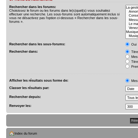
Rechercher dans les forums:
Choisissez le forum ou les forums dans le(s)quel(s) vous souhaitez
effectuer une recherche. Les sous-forums sont automatiquement inclus si
vous ne désactivez pas l’option ci-dessous « Rechercher dans les sous-
forums ».
Rechercher dans les sous-forums:
Oui
Rechercher dans:
Titr
Mess
Titr
Prem
Afficher les résultats sous forme de:
Mes
Classer les résultats par:
Rechercher depuis:
Renvoyer les:
Index du forum