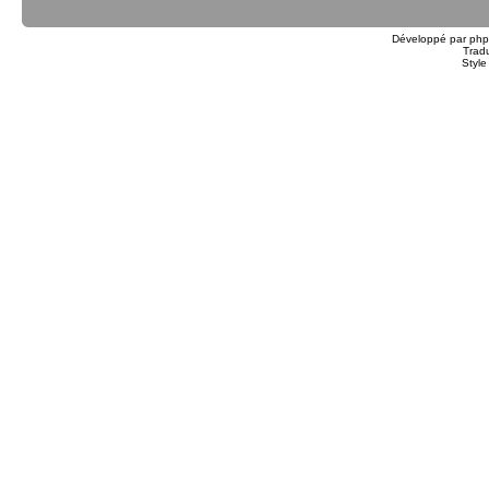
Développé par
ph
Trad
Styl