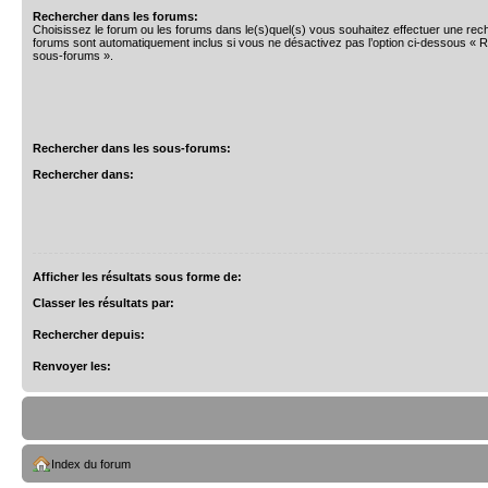
Rechercher dans les forums:
Choisissez le forum ou les forums dans le(s)quel(s) vous souhaitez effectuer une re
forums sont automatiquement inclus si vous ne désactivez pas l’option ci-dessous « 
sous-forums ».
Rechercher dans les sous-forums:
Rechercher dans:
Afficher les résultats sous forme de:
Classer les résultats par:
Rechercher depuis:
Renvoyer les:
Index du forum