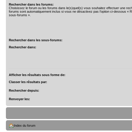
Rechercher dans les forums:
Choisissez le forum ou les forums dans le(s)quel(s) vous souhaitez effectuer une re
forums sont automatiquement inclus si vous ne désactivez pas l’option ci-dessous « 
sous-forums ».
Rechercher dans les sous-forums:
Rechercher dans:
Afficher les résultats sous forme de:
Classer les résultats par:
Rechercher depuis:
Renvoyer les:
Index du forum