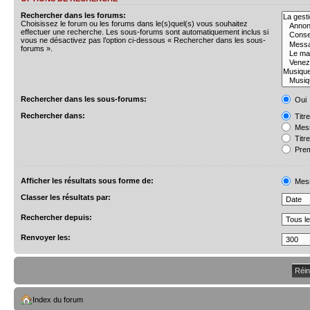
Rechercher dans les forums:
Choisissez le forum ou les forums dans le(s)quel(s) vous souhaitez
effectuer une recherche. Les sous-forums sont automatiquement inclus si
vous ne désactivez pas l’option ci-dessous « Rechercher dans les sous-
forums ».
Rechercher dans les sous-forums:
Oui
Rechercher dans:
Titr
Mess
Titr
Prem
Afficher les résultats sous forme de:
Mes
Classer les résultats par:
Rechercher depuis:
Renvoyer les:
Index du forum