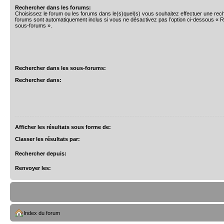
Rechercher dans les forums:
Choisissez le forum ou les forums dans le(s)quel(s) vous souhaitez effectuer une re
forums sont automatiquement inclus si vous ne désactivez pas l’option ci-dessous « 
sous-forums ».
Rechercher dans les sous-forums:
Rechercher dans:
Afficher les résultats sous forme de:
Classer les résultats par:
Rechercher depuis:
Renvoyer les:
Index du forum