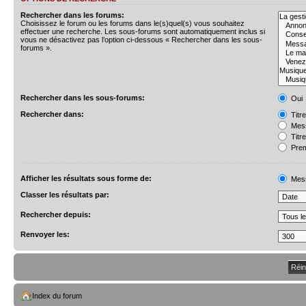
Rechercher dans les forums:
Choisissez le forum ou les forums dans le(s)quel(s) vous souhaitez
effectuer une recherche. Les sous-forums sont automatiquement inclus si
vous ne désactivez pas l’option ci-dessous « Rechercher dans les sous-
forums ».
Rechercher dans les sous-forums:
Oui
Rechercher dans:
Titr
Mess
Titr
Prem
Afficher les résultats sous forme de:
Mes
Classer les résultats par:
Rechercher depuis:
Renvoyer les:
Index du forum