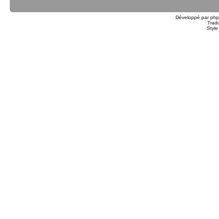
Développé par
ph
Trad
Styl