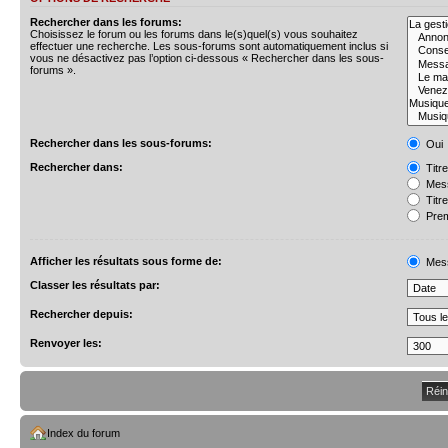
Rechercher dans les forums:
Choisissez le forum ou les forums dans le(s)quel(s) vous souhaitez
effectuer une recherche. Les sous-forums sont automatiquement inclus si
vous ne désactivez pas l’option ci-dessous « Rechercher dans les sous-
forums ».
Rechercher dans les sous-forums:
Oui
Rechercher dans:
Titr
Mess
Titr
Prem
Afficher les résultats sous forme de:
Mes
Classer les résultats par:
Rechercher depuis:
Renvoyer les:
Index du forum