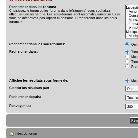
Rechercher dans les forums:
Choisissez le forum ou les forums dans le(s)quel(s) vous souhaitez
effectuer une recherche. Les sous-forums sont automatiquement inclus si
vous ne désactivez pas l’option ci-dessous « Rechercher dans les sous-
forums ».
Rechercher dans les sous-forums:
Oui
Rechercher dans:
Titr
Mess
Titr
Prem
Afficher les résultats sous forme de:
Mes
Classer les résultats par:
Rechercher depuis:
Renvoyer les:
Index du forum