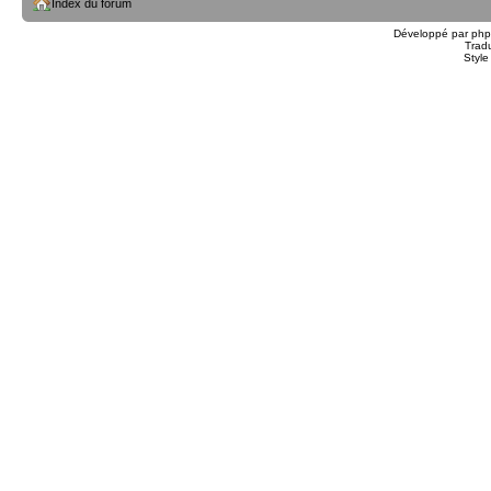
Index du forum
Développé par
ph
Trad
Styl