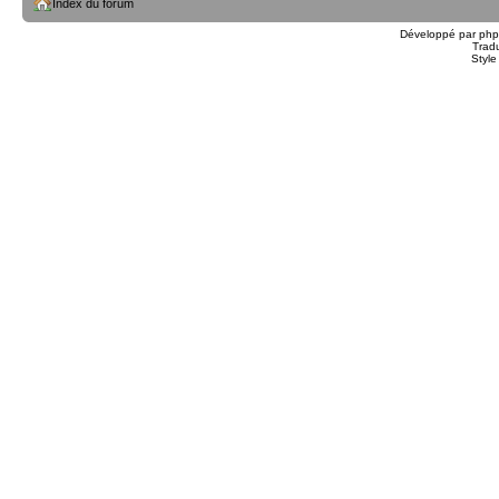
Index du forum
Développé par
ph
Trad
Styl