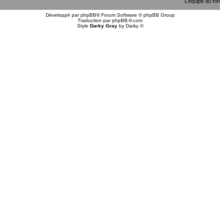
L’équipe du fo
Développé par
phpBB
® Forum Software © phpBB Group
Traduction par
phpBB-fr.com
Style
Darky Gray
by
Darky
©