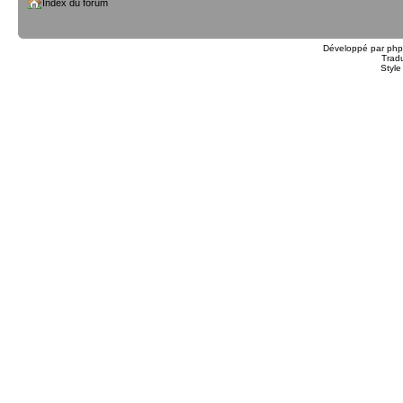
Index du forum
Développé par
ph
Trad
Styl