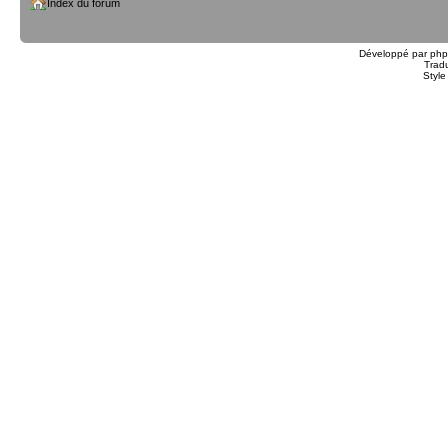
Index du forum
Développé par
ph
Trad
Styl