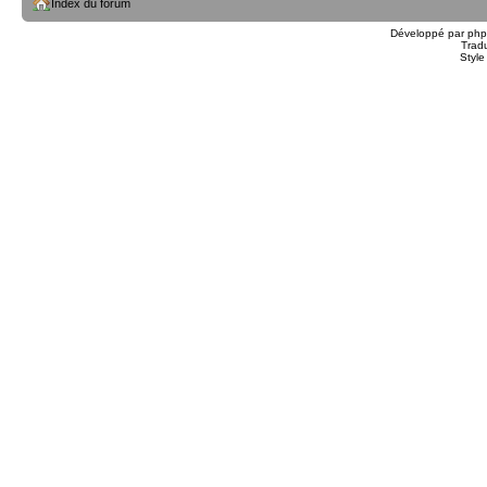
Index du forum
Développé par
ph
Trad
Styl