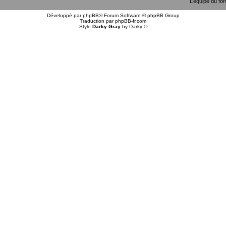
L’équipe du fo
Développé par
phpBB
® Forum Software © phpBB Group
Traduction par
phpBB-fr.com
Style
Darky Gray
by
Darky
©