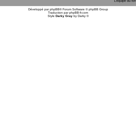
L’équipe du fo
Développé par
phpBB
® Forum Software © phpBB Group
Traduction par
phpBB-fr.com
Style
Darky Gray
by
Darky
©