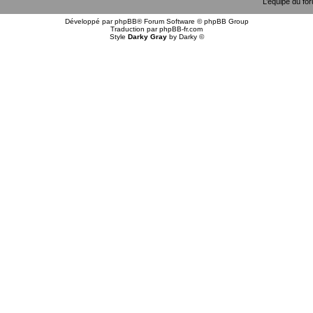
L’équipe du fo
Développé par
phpBB
® Forum Software © phpBB Group
Traduction par
phpBB-fr.com
Style
Darky Gray
by
Darky
©