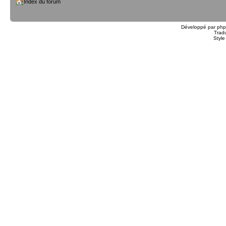
Index du forum
Développé par
ph
Trad
Styl