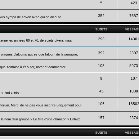
5
423
352
7687
 plus sympa de savoir avec qui on discute.
SUJETS
MESSAG
293
1436
ncerne les années 60 et 70, de sujets divers mais
392
2307
roniques d'albums autres que l'album de la semaine.
103
5973
que semaine à écouter, noter et commenter.
9
107
45
1038
cemment créés.
105
1650
 forum. Merci de ne pas vous inscrire uniquement pour
157
2374
le nom d'un groupe ? Le titre d'une chanson ? Entrez
SUJETS
MESSAG