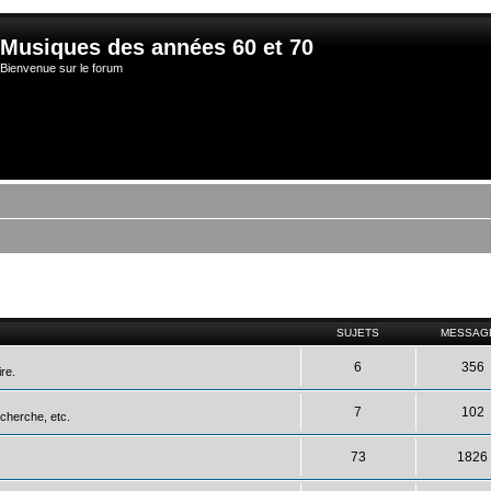
Musiques des années 60 et 70
Bienvenue sur le forum
SUJETS
MESSAG
6
356
ire.
7
102
cherche, etc.
73
1826