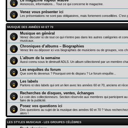
Le magazine Vapeur Mauve
Annonces, informations... Tout ce qui concerne le magazine.
Venez vous présenter ici
Les présentations ne sont pas obligatoires, mais fortement conseillées. C'est
MUSIQUE DES ANNÉES 60 ET 70
Musique en général
Venez discuter ici de tout ce qui n'entre pas dans les autres catégories et co
musicaux.
Chroniques d’albums – Biographies
Venez lire ou déposer ici vos biographies de musiciens ou de groupes, vos ch
L'album de la semaine
Aussi connu sous le diminutif ADLS. Un album sélectionné par un membre cha
Les enquêtes du forum
Que sont-ils devenus ? Pourquoi ont-ils disparu ? Le forum enquête...
Les labels
Parlons ici des labels qui ont un lien avec les années 60 et 70, anciens et ré
Recherches de disques, ventes, échanges
Le coin des collectionneurs. Section réservée aux membres qui participent au
faire de la publicité.
Posez vos questions ici
Des questions au sujet de la musique des années 60 et 70 ? Vous recherchez 
alors !
LES STYLES MUSICAUX - LES GROUPES CÉLÈBRES