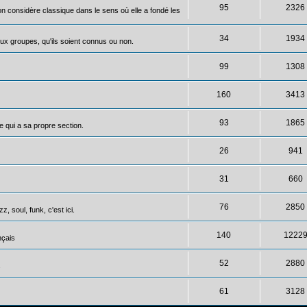
95
2326
on considère classique dans le sens où elle a fondé les
34
1934
ux groupes, qu'ils soient connus ou non.
99
1308
160
3413
93
1865
 qui a sa propre section.
26
941
31
660
76
2850
, soul, funk, c'est ici.
140
1222
nçais
52
2880
s
61
3128