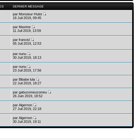
ES
DERNIER MESSAGE
par
Monsieur-Hulot
16 Juil 2019, 09:45
par
Maxime
11 Juil 2019, 13:59
par
francisl
05 Juil 2019, 12:53
par
nunu
30 Juil 2019, 18:13
par
nunu
23 Juil 2019, 17:56
par
Bibabe lula
22 Juil 2019, 18:27
par
gabuzomeuzomeu
26 Juin 2019, 18:52
par
Algernon
8
27 Juil 2019, 22:18
par
Algernon
4
30 Juil 2019, 19:11