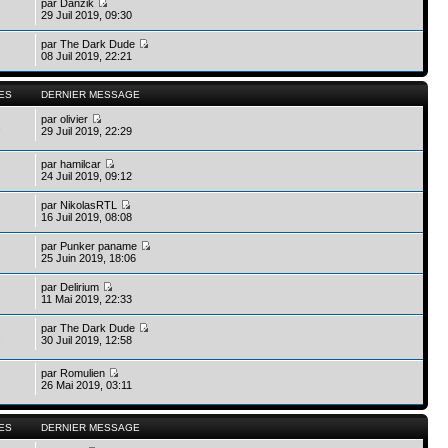
par
Danzik
29 Juil 2019, 09:30
par
The Dark Dude
08 Juil 2019, 22:21
ES
DERNIER MESSAGE
par
olivier
1
29 Juil 2019, 22:29
par
hamilcar
24 Juil 2019, 09:12
par
NikolasRTL
16 Juil 2019, 08:08
par
Punker paname
25 Juin 2019, 18:06
par
Delirium
11 Mai 2019, 22:33
par
The Dark Dude
2
30 Juil 2019, 12:58
par
Romulien
26 Mai 2019, 03:11
ES
DERNIER MESSAGE