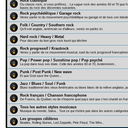
Rock classique
Ou classic rock, si vous préférez... La vague rock des années 60 et 70 que l'
bases du rock des décennies suivantes.
Rock psychédélique / Garage rock
Venez parler ici du mouvement psychédélique ou garage et de tous ces fabule
Folk / Country / Southern rock
Qu'il soit anglais, américain ou d'ailleurs, venez en parlez ici.
Hard rock / Heavy / Metal
Pour discuter du bon gros rock lourd qui déchire
Rock progressif / Krautrock
Venez y parler de ce mouvement musical, sauf du rock progressif francophone
Pop / Power pop / Sunshine pop / Pop psyché
La pop dans tous ses états. Celle des années 60 et 70, évidemment...
Punk / Post Punk / New wave
Et que God save the Queen...
Jazz / Blues / Soul / Funk
Blues traditionnel des vieux Américains ou blues blanc de la relève anglaise, jazz
Rock français / Chanson francophone
De France, du Québec ou de n'importe quel pays tant que c'est chanté en fra
Tous les autres styles musicaux
Musique du monde, Salsa... Tout ce qui n'entre pas dans les autres catégorie
Les groupes célèbres
Beatles, Rolling Stones, Led Zeppelin, Pink Floyd, The Who...