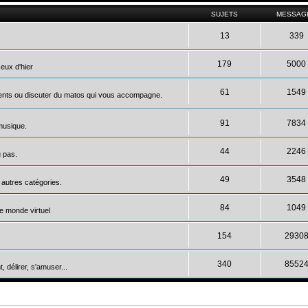
SUJETS
MESSAG
13
339
179
5000
eux d'hier
61
1549
ments ou discuter du matos qui vous accompagne.
91
7834
 musique.
44
2246
u pas.
49
3548
s autres catégories.
84
1049
le monde virtuel
154
2930
340
8552
 délirer, s'amuser...