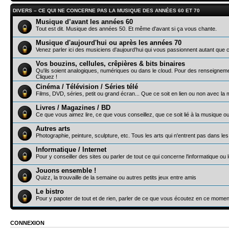
DIVERS – CE QUI NE CONCERNE PAS LA MUSIQUE DES ANNÉES 60 ET 70
Musique d’avant les années 60
Tout est dit. Musique des années 50. Et même d'avant si ça vous chante.
Musique d'aujourd'hui ou après les années 70
Venez parler ici des musiciens d'aujourd'hui qui vous passionnent autant que c
Vos bouzins, cellules, crêpières & bits binaires
Qu'ils soient analogiques, numériques ou dans le cloud. Pour des renseigne
Cliquez !
Cinéma / Télévision / Séries télé
Films, DVD, séries, petit ou grand écran... Que ce soit en lien ou non avec la
Livres / Magazines / BD
Ce que vous aimez lire, ce que vous conseillez, que ce soit lié à la musique o
Autres arts
Photographie, peinture, sculpture, etc. Tous les arts qui n'entrent pas dans le
Informatique / Internet
Pour y conseiller des sites ou parler de tout ce qui concerne l'informatique ou 
Jouons ensemble !
Quizz, la trouvaille de la semaine ou autres petits jeux entre amis
Le bistro
Pour y papoter de tout et de rien, parler de ce que vous écoutez en ce moment,
CONNEXION