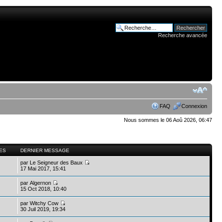
Recherche avancée
FAQ
Connexion
Nous sommes le 06 Aoû 2026, 06:47
ES
DERNIER MESSAGE
par
Le Seigneur des Baux
17 Mai 2017, 15:41
par
Algernon
15 Oct 2018, 10:40
par
Witchy Cow
30 Juil 2019, 19:34