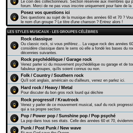
Le coin des collectionneurs. Section réservée aux membres qui p
forum. Merci de ne pas vous inscrire uniquement pour faire de la p
Posez vos questions ici
Des questions au sujet de la musique des années 60 et 70 ? Vo
le nom d'un groupe ? Le titre d'une chanson ? Entrez alors !
LES STYLES MUSICAUX - LES GROUPES CÉLÈBRES
Rock classique
Ou classic rock, si vous préférez... La vague rock des années 60
considère classique dans le sens où elle a fondé les bases du r
décennies suivantes.
Rock psychédélique / Garage rock
Venez parler ici du mouvement psychédélique ou garage et de to
fabuleux groupes, qu'ils soient connus ou non.
Folk / Country / Southern rock
Qu'il soit anglais, américain ou d'ailleurs, venez en parlez ici.
Hard rock / Heavy / Metal
Pour discuter du bon gros rock lourd qui déchire
Rock progressif / Krautrock
Venez y parler de ce mouvement musical, sauf du rock progressi
qui a sa propre section.
Pop / Power pop / Sunshine pop / Pop psyché
La pop dans tous ses états. Celle des années 60 et 70, évidemme
Punk / Post Punk / New wave
Et que God save the Queen...