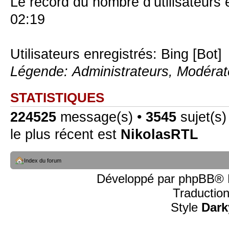
Le record du nombre d’utilisateurs 
02:19
Utilisateurs enregistrés: Bing [Bot]
Légende:
Administrateurs
,
Modérat
STATISTIQUES
224525
message(s) •
3545
sujet(s)
le plus récent est
NikolasRTL
Index du forum
Développé par
phpBB
® 
Traductio
Style
Dark