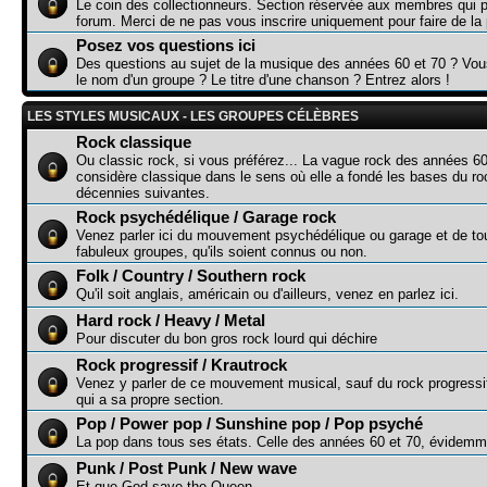
Le coin des collectionneurs. Section réservée aux membres qui p
forum. Merci de ne pas vous inscrire uniquement pour faire de la p
Posez vos questions ici
Des questions au sujet de la musique des années 60 et 70 ? Vo
le nom d'un groupe ? Le titre d'une chanson ? Entrez alors !
LES STYLES MUSICAUX - LES GROUPES CÉLÈBRES
Rock classique
Ou classic rock, si vous préférez... La vague rock des années 60
considère classique dans le sens où elle a fondé les bases du r
décennies suivantes.
Rock psychédélique / Garage rock
Venez parler ici du mouvement psychédélique ou garage et de to
fabuleux groupes, qu'ils soient connus ou non.
Folk / Country / Southern rock
Qu'il soit anglais, américain ou d'ailleurs, venez en parlez ici.
Hard rock / Heavy / Metal
Pour discuter du bon gros rock lourd qui déchire
Rock progressif / Krautrock
Venez y parler de ce mouvement musical, sauf du rock progressi
qui a sa propre section.
Pop / Power pop / Sunshine pop / Pop psyché
La pop dans tous ses états. Celle des années 60 et 70, évidemme
Punk / Post Punk / New wave
Et que God save the Queen...