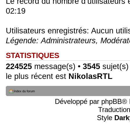
Le record du nombre d’utilisateurs 
02:19
Utilisateurs enregistrés: Aucun util
Légende:
Administrateurs
,
Modérat
STATISTIQUES
224525
message(s) •
3545
sujet(s)
le plus récent est
NikolasRTL
Index du forum
Développé par
phpBB
® 
Traductio
Style
Dark