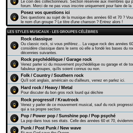
Le coin des collectionneurs. Section réservée aux membres qui p
forum. Merci de ne pas vous inscrire uniquement pour faire de la p
Posez vos questions ici
Des questions au sujet de la musique des années 60 et 70 ? Vo
le nom d'un groupe ? Le titre d'une chanson ? Entrez alors !
LES STYLES MUSICAUX - LES GROUPES CÉLÈBRES
Rock classique
Ou classic rock, si vous préférez... La vague rock des années 60
considère classique dans le sens où elle a fondé les bases du r
décennies suivantes.
Rock psychédélique / Garage rock
Venez parler ici du mouvement psychédélique ou garage et de to
fabuleux groupes, qu'ils soient connus ou non.
Folk / Country / Southern rock
Qu'il soit anglais, américain ou d'ailleurs, venez en parlez ici.
Hard rock / Heavy / Metal
Pour discuter du bon gros rock lourd qui déchire
Rock progressif / Krautrock
Venez y parler de ce mouvement musical, sauf du rock progressi
qui a sa propre section.
Pop / Power pop / Sunshine pop / Pop psyché
La pop dans tous ses états. Celle des années 60 et 70, évidemme
Punk / Post Punk / New wave
Et que God save the Queen...