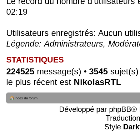
Le record du nombre d’utilisateurs 
02:19
Utilisateurs enregistrés: Aucun util
Légende:
Administrateurs
,
Modérat
STATISTIQUES
224525
message(s) •
3545
sujet(s)
le plus récent est
NikolasRTL
Index du forum
Développé par
phpBB
® 
Traductio
Style
Dark