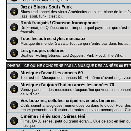
Jazz / Blues / Soul / Funk
Blues traditionnel des vieux Américains ou blues blanc de la relè
jazz, soul, funk, c'est ici.
Rock français / Chanson francophone
De France, du Québec ou de n'importe quel pays tant que c'est c
français
Tous les autres styles musicaux
Musique du monde, Salsa... Tout ce qui n'entre pas dans les aut
Les groupes célèbres
Beatles, Rolling Stones, Led Zeppelin, Pink Floyd, The Who...
DIVERS – CE QUI NE CONCERNE PAS LA MUSIQUE DES ANNÉES 60 ET 
Musique d’avant les années 60
Tout est dit. Musique des années 50. Et même d'avant si ça vou
Musique d'aujourd'hui ou après les années 70
Venez parler ici des musiciens d'aujourd'hui qui vous passionnen
ceux d'hier
Vos bouzins, cellules, crêpières & bits binaires
Qu'ils soient analogiques, numériques ou dans le cloud. Pour des
renseignements ou discuter du matos qui vous accompagne. Cliq
Cinéma / Télévision / Séries télé
Films, DVD, séries, petit ou grand écran... Que ce soit en lien o
musique.