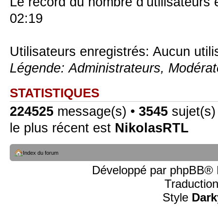
Le record du nombre d’utilisateurs 
02:19
Utilisateurs enregistrés: Aucun util
Légende:
Administrateurs
,
Modérat
STATISTIQUES
224525
message(s) •
3545
sujet(s)
le plus récent est
NikolasRTL
Index du forum
Développé par
phpBB
® 
Traductio
Style
Dark