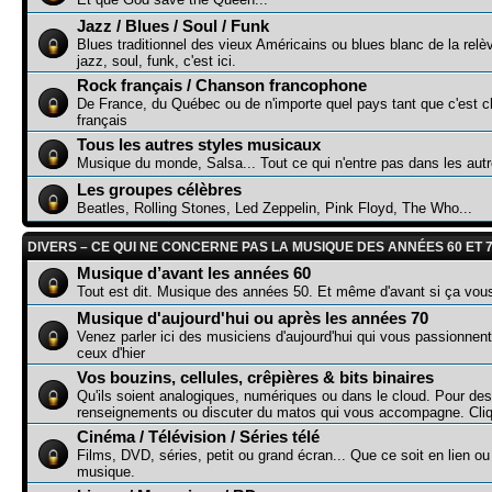
Jazz / Blues / Soul / Funk
Blues traditionnel des vieux Américains ou blues blanc de la relè
jazz, soul, funk, c'est ici.
Rock français / Chanson francophone
De France, du Québec ou de n'importe quel pays tant que c'est c
français
Tous les autres styles musicaux
Musique du monde, Salsa... Tout ce qui n'entre pas dans les aut
Les groupes célèbres
Beatles, Rolling Stones, Led Zeppelin, Pink Floyd, The Who...
DIVERS – CE QUI NE CONCERNE PAS LA MUSIQUE DES ANNÉES 60 ET 
Musique d’avant les années 60
Tout est dit. Musique des années 50. Et même d'avant si ça vou
Musique d'aujourd'hui ou après les années 70
Venez parler ici des musiciens d'aujourd'hui qui vous passionnen
ceux d'hier
Vos bouzins, cellules, crêpières & bits binaires
Qu'ils soient analogiques, numériques ou dans le cloud. Pour des
renseignements ou discuter du matos qui vous accompagne. Cliq
Cinéma / Télévision / Séries télé
Films, DVD, séries, petit ou grand écran... Que ce soit en lien o
musique.