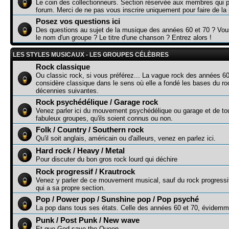
Le coin des collectionneurs. Section réservée aux membres qui p
forum. Merci de ne pas vous inscrire uniquement pour faire de la p
Posez vos questions ici
Des questions au sujet de la musique des années 60 et 70 ? Vo
le nom d'un groupe ? Le titre d'une chanson ? Entrez alors !
LES STYLES MUSICAUX - LES GROUPES CÉLÈBRES
Rock classique
Ou classic rock, si vous préférez... La vague rock des années 60
considère classique dans le sens où elle a fondé les bases du r
décennies suivantes.
Rock psychédélique / Garage rock
Venez parler ici du mouvement psychédélique ou garage et de to
fabuleux groupes, qu'ils soient connus ou non.
Folk / Country / Southern rock
Qu'il soit anglais, américain ou d'ailleurs, venez en parlez ici.
Hard rock / Heavy / Metal
Pour discuter du bon gros rock lourd qui déchire
Rock progressif / Krautrock
Venez y parler de ce mouvement musical, sauf du rock progressi
qui a sa propre section.
Pop / Power pop / Sunshine pop / Pop psyché
La pop dans tous ses états. Celle des années 60 et 70, évidemme
Punk / Post Punk / New wave
Et que God save the Queen...