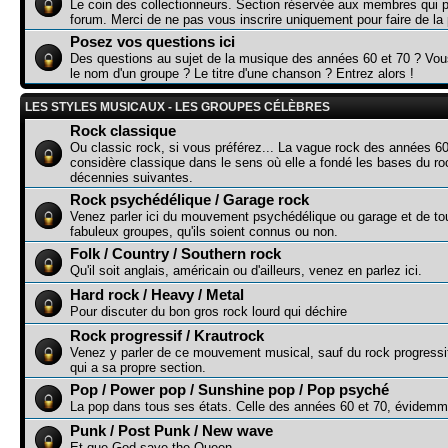
Le coin des collectionneurs. Section réservée aux membres qui p
forum. Merci de ne pas vous inscrire uniquement pour faire de la p
Posez vos questions ici
Des questions au sujet de la musique des années 60 et 70 ? Vo
le nom d'un groupe ? Le titre d'une chanson ? Entrez alors !
LES STYLES MUSICAUX - LES GROUPES CÉLÈBRES
Rock classique
Ou classic rock, si vous préférez... La vague rock des années 60
considère classique dans le sens où elle a fondé les bases du r
décennies suivantes.
Rock psychédélique / Garage rock
Venez parler ici du mouvement psychédélique ou garage et de to
fabuleux groupes, qu'ils soient connus ou non.
Folk / Country / Southern rock
Qu'il soit anglais, américain ou d'ailleurs, venez en parlez ici.
Hard rock / Heavy / Metal
Pour discuter du bon gros rock lourd qui déchire
Rock progressif / Krautrock
Venez y parler de ce mouvement musical, sauf du rock progressi
qui a sa propre section.
Pop / Power pop / Sunshine pop / Pop psyché
La pop dans tous ses états. Celle des années 60 et 70, évidemme
Punk / Post Punk / New wave
Et que God save the Queen...