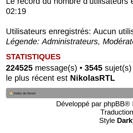
Le record du nombre d’utilisateurs 
02:19
Utilisateurs enregistrés: Aucun util
Légende:
Administrateurs
,
Modérat
STATISTIQUES
224525
message(s) •
3545
sujet(s)
le plus récent est
NikolasRTL
Index du forum
Développé par
phpBB
® 
Traductio
Style
Dark