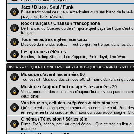
Jazz / Blues / Soul / Funk
Blues traditionnel des vieux Américains ou blues blanc de la relè
jazz, soul, funk, c'est ici.
Rock français / Chanson francophone
De France, du Québec ou de n'importe quel pays tant que c'est c
français
Tous les autres styles musicaux
Musique du monde, Salsa... Tout ce qui n'entre pas dans les aut
Les groupes célèbres
Beatles, Rolling Stones, Led Zeppelin, Pink Floyd, The Who...
DIVERS – CE QUI NE CONCERNE PAS LA MUSIQUE DES ANNÉES 60 ET 
Musique d’avant les années 60
Tout est dit. Musique des années 50. Et même d'avant si ça vou
Musique d'aujourd'hui ou après les années 70
Venez parler ici des musiciens d'aujourd'hui qui vous passionnen
ceux d'hier
Vos bouzins, cellules, crêpières & bits binaires
Qu'ils soient analogiques, numériques ou dans le cloud. Pour des
renseignements ou discuter du matos qui vous accompagne. Cliq
Cinéma / Télévision / Séries télé
Films, DVD, séries, petit ou grand écran... Que ce soit en lien o
musique.