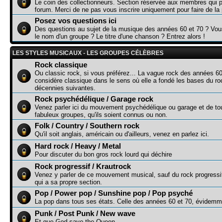
Le coin des collectionneurs. Section réservée aux membres qui p
forum. Merci de ne pas vous inscrire uniquement pour faire de la p
Posez vos questions ici
Des questions au sujet de la musique des années 60 et 70 ? Vo
le nom d'un groupe ? Le titre d'une chanson ? Entrez alors !
LES STYLES MUSICAUX - LES GROUPES CÉLÈBRES
Rock classique
Ou classic rock, si vous préférez... La vague rock des années 60
considère classique dans le sens où elle a fondé les bases du r
décennies suivantes.
Rock psychédélique / Garage rock
Venez parler ici du mouvement psychédélique ou garage et de to
fabuleux groupes, qu'ils soient connus ou non.
Folk / Country / Southern rock
Qu'il soit anglais, américain ou d'ailleurs, venez en parlez ici.
Hard rock / Heavy / Metal
Pour discuter du bon gros rock lourd qui déchire
Rock progressif / Krautrock
Venez y parler de ce mouvement musical, sauf du rock progressi
qui a sa propre section.
Pop / Power pop / Sunshine pop / Pop psyché
La pop dans tous ses états. Celle des années 60 et 70, évidemme
Punk / Post Punk / New wave
Et que God save the Queen...