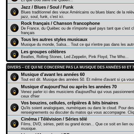
Jazz / Blues / Soul / Funk
Blues traditionnel des vieux Américains ou blues blanc de la relè
jazz, soul, funk, c'est ici.
Rock français / Chanson francophone
De France, du Québec ou de n'importe quel pays tant que c'est c
français
Tous les autres styles musicaux
Musique du monde, Salsa... Tout ce qui n'entre pas dans les aut
Les groupes célèbres
Beatles, Rolling Stones, Led Zeppelin, Pink Floyd, The Who...
DIVERS – CE QUI NE CONCERNE PAS LA MUSIQUE DES ANNÉES 60 ET 
Musique d’avant les années 60
Tout est dit. Musique des années 50. Et même d'avant si ça vou
Musique d'aujourd'hui ou après les années 70
Venez parler ici des musiciens d'aujourd'hui qui vous passionnen
ceux d'hier
Vos bouzins, cellules, crêpières & bits binaires
Qu'ils soient analogiques, numériques ou dans le cloud. Pour des
renseignements ou discuter du matos qui vous accompagne. Cliq
Cinéma / Télévision / Séries télé
Films, DVD, séries, petit ou grand écran... Que ce soit en lien o
musique.