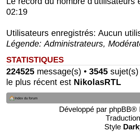
Le record du nombre d’utilisateurs 
02:19
Utilisateurs enregistrés: Aucun util
Légende:
Administrateurs
,
Modérat
STATISTIQUES
224525
message(s) •
3545
sujet(s)
le plus récent est
NikolasRTL
Index du forum
Développé par
phpBB
® 
Traductio
Style
Dark