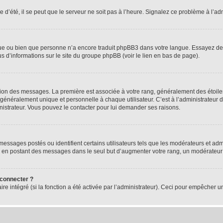
 d’été, il se peut que le serveur ne soit pas à l’heure. Signalez ce problème à l’adm
ngue ou bien que personne n’a encore traduit phpBB3 dans votre langue. Essayez de d
us d’informations sur le site du groupe phpBB (voir le lien en bas de page).
ation des messages. La première est associée à votre rang, généralement des étoile
éralement unique et personnelle à chaque utilisateur. C’est à l’administrateur d’ac
inistrateur. Vous pouvez le contacter pour lui demander ses raisons.
essages postés ou identifient certains utilisateurs tels que les modérateurs et admi
ums en postant des messages dans le seul but d’augmenter votre rang, un modérateu
 connecter ?
ire intégré (si la fonction a été activée par l’administrateur). Ceci pour empêcher un