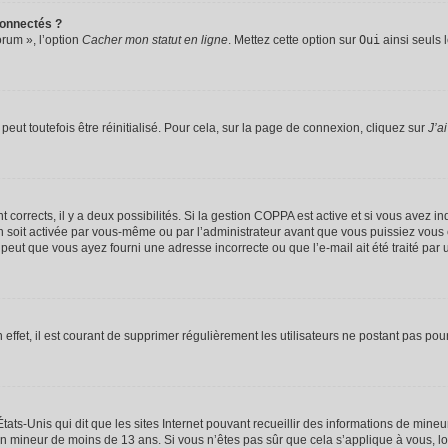
connectés ?
orum », l’option
Cacher mon statut en ligne
. Mettez cette option sur
Oui
ainsi seuls 
eut toutefois être réinitialisé. Pour cela, sur la page de connexion, cliquez sur
J’a
nt corrects, il y a deux possibilités. Si la gestion COPPA est active et si vous avez i
n soit activée par vous-même ou par l’administrateur avant que vous puissiez vous c
 peut que vous ayez fourni une adresse incorrecte ou que l’e-mail ait été traité par u
 effet, il est courant de supprimer régulièrement les utilisateurs ne postant pas pou
tats-Unis qui dit que les sites Internet pouvant recueillir des informations de mi
r un mineur de moins de 13 ans. Si vous n’êtes pas sûr que cela s’applique à vous, l