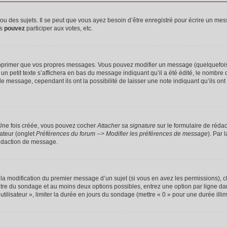
 des sujets. Il se peut que vous ayez besoin d’être enregistré pour écrire un mes
us
pouvez
participer aux votes, etc.
pprimer que vos propres messages. Vous pouvez modifier un message (quelquefois d
it texte s’affichera en bas du message indiquant qu’il a été édité, le nombre de fo
message, cependant ils ont la possibilité de laisser une note indiquant qu’ils ont m
 Une fois créée, vous pouvez cocher
Attacher sa signature
sur le formulaire de réda
ateur (onglet
Préférences du forum --> Modifier les préférences de message
). Par 
rédaction de message.
u la modification du premier message d’un sujet (si vous en avez les permissions), c
titre du sondage et au moins deux options possibles, entrez une option par ligne
utilisateur », limiter la durée en jours du sondage (mettre « 0 » pour une durée illimi