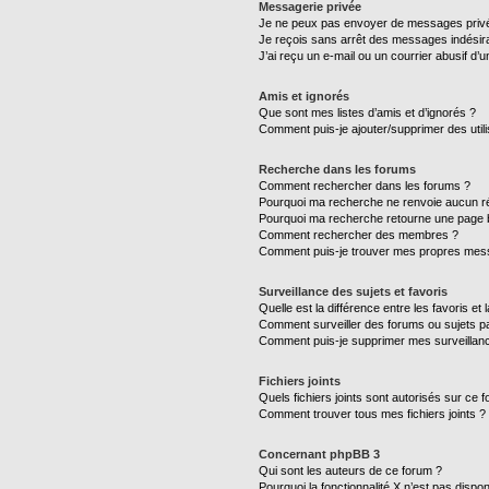
Messagerie privée
Je ne peux pas envoyer de messages privé
Je reçois sans arrêt des messages indésira
J’ai reçu un e-mail ou un courrier abusif d’un
Amis et ignorés
Que sont mes listes d’amis et d’ignorés ?
Comment puis-je ajouter/supprimer des utili
Recherche dans les forums
Comment rechercher dans les forums ?
Pourquoi ma recherche ne renvoie aucun ré
Pourquoi ma recherche retourne une page 
Comment rechercher des membres ?
Comment puis-je trouver mes propres mess
Surveillance des sujets et favoris
Quelle est la différence entre les favoris et 
Comment surveiller des forums ou sujets par
Comment puis-je supprimer mes surveillanc
Fichiers joints
Quels fichiers joints sont autorisés sur ce 
Comment trouver tous mes fichiers joints ?
Concernant phpBB 3
Qui sont les auteurs de ce forum ?
Pourquoi la fonctionnalité X n’est pas dispon