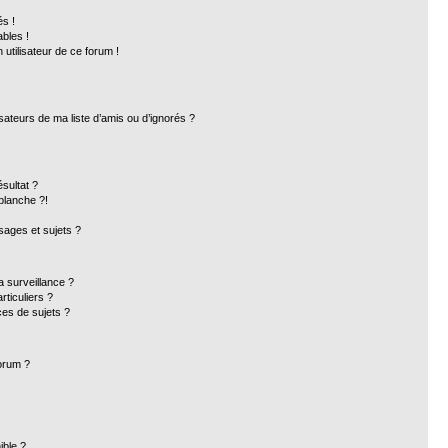
s !
bles !
 utilisateur de ce forum !
sateurs de ma liste d’amis ou d’ignorés ?
sultat ?
blanche ?!
ages et sujets ?
la surveillance ?
ticuliers ?
es de sujets ?
forum ?
ible ?