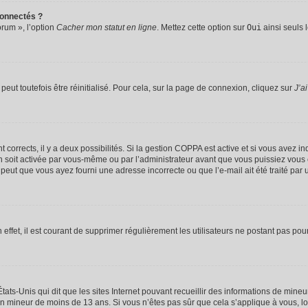
connectés ?
orum », l’option
Cacher mon statut en ligne
. Mettez cette option sur
Oui
ainsi seuls 
eut toutefois être réinitialisé. Pour cela, sur la page de connexion, cliquez sur
J’a
nt corrects, il y a deux possibilités. Si la gestion COPPA est active et si vous avez i
n soit activée par vous-même ou par l’administrateur avant que vous puissiez vous c
 peut que vous ayez fourni une adresse incorrecte ou que l’e-mail ait été traité par u
 effet, il est courant de supprimer régulièrement les utilisateurs ne postant pas pou
tats-Unis qui dit que les sites Internet pouvant recueillir des informations de mi
r un mineur de moins de 13 ans. Si vous n’êtes pas sûr que cela s’applique à vous, l