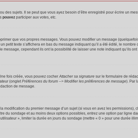
 des sujets. Il se peut que vous ayez besoin d’être enregistré pour écrire un mes
us
pouvez
participer aux votes, etc.
pprimer que vos propres messages. Vous pouvez modifier un message (quelquefois d
it texte s’affichera en bas du message indiquant qu’il a été édité, le nombre de fo
message, cependant ils ont la possibilité de laisser une note indiquant qu’ils ont m
 Une fois créée, vous pouvez cocher
Attacher sa signature
sur le formulaire de réda
ateur (onglet
Préférences du forum --> Modifier les préférences de message
). Par 
rédaction de message.
u la modification du premier message d’un sujet (si vous en avez les permissions), c
titre du sondage et au moins deux options possibles, entrez une option par ligne
utilisateur », limiter la durée en jours du sondage (mettre « 0 » pour une durée illimi