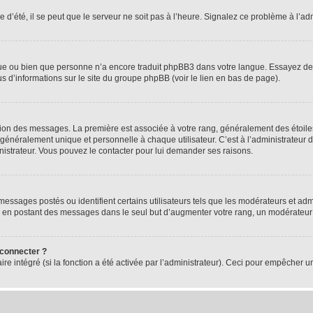
 d’été, il se peut que le serveur ne soit pas à l’heure. Signalez ce problème à l’adm
ngue ou bien que personne n’a encore traduit phpBB3 dans votre langue. Essayez de d
us d’informations sur le site du groupe phpBB (voir le lien en bas de page).
ation des messages. La première est associée à votre rang, généralement des étoile
éralement unique et personnelle à chaque utilisateur. C’est à l’administrateur d’ac
inistrateur. Vous pouvez le contacter pour lui demander ses raisons.
essages postés ou identifient certains utilisateurs tels que les modérateurs et admi
ums en postant des messages dans le seul but d’augmenter votre rang, un modérateu
 connecter ?
ire intégré (si la fonction a été activée par l’administrateur). Ceci pour empêcher un