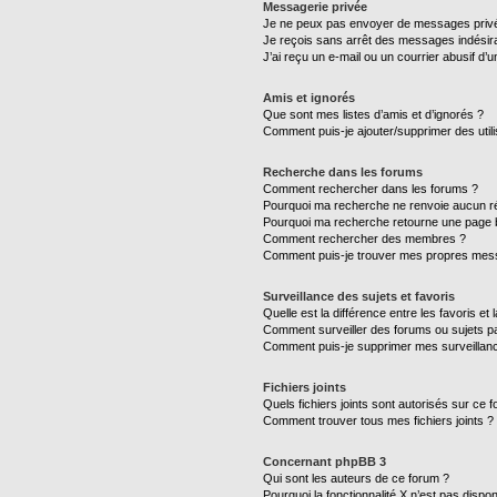
Messagerie privée
Je ne peux pas envoyer de messages privé
Je reçois sans arrêt des messages indésira
J’ai reçu un e-mail ou un courrier abusif d’un
Amis et ignorés
Que sont mes listes d’amis et d’ignorés ?
Comment puis-je ajouter/supprimer des utili
Recherche dans les forums
Comment rechercher dans les forums ?
Pourquoi ma recherche ne renvoie aucun ré
Pourquoi ma recherche retourne une page 
Comment rechercher des membres ?
Comment puis-je trouver mes propres mess
Surveillance des sujets et favoris
Quelle est la différence entre les favoris et 
Comment surveiller des forums ou sujets par
Comment puis-je supprimer mes surveillanc
Fichiers joints
Quels fichiers joints sont autorisés sur ce 
Comment trouver tous mes fichiers joints ?
Concernant phpBB 3
Qui sont les auteurs de ce forum ?
Pourquoi la fonctionnalité X n’est pas dispon