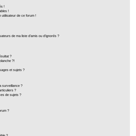
s !
bles !
 utilisateur de ce forum !
sateurs de ma liste d’amis ou d’ignorés ?
sultat ?
blanche ?!
ages et sujets ?
la surveillance ?
ticuliers ?
es de sujets ?
forum ?
ible ?