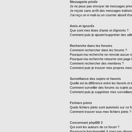
Messagerie privée
Je ne peux pas envoyer de messages privé
Je reçois sans arrêt des messages indésira
J’ai reçu un e-mail ou un courrier abusif d’un
Amis et ignorés
Que sont mes listes d’amis et d’ignorés ?
Comment puis-je ajouter/supprimer des utili
Recherche dans les forums
Comment rechercher dans les forums ?
Pourquoi ma recherche ne renvoie aucun ré
Pourquoi ma recherche retourne une page 
Comment rechercher des membres ?
Comment puis-je trouver mes propres mess
Surveillance des sujets et favoris
Quelle est la différence entre les favoris et 
Comment surveiller des forums ou sujets par
Comment puis-je supprimer mes surveillanc
Fichiers joints
Quels fichiers joints sont autorisés sur ce 
Comment trouver tous mes fichiers joints ?
Concernant phpBB 3
Qui sont les auteurs de ce forum ?
Pourquoi la fonctionnalité X n’est pas dispon