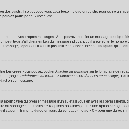
 des sujets. Il se peut que vous ayez besoin d’être enregistré pour écrire un mes
us
pouvez
participer aux votes, etc.
pprimer que vos propres messages. Vous pouvez modifier un message (quelquefois d
it texte s’affichera en bas du message indiquant qu’il a été édité, le nombre de fo
message, cependant ils ont la possibilité de laisser une note indiquant qu’ils ont m
 Une fois créée, vous pouvez cocher
Attacher sa signature
sur le formulaire de réda
ateur (onglet
Préférences du forum --> Modifier les préférences de message
). Par 
rédaction de message.
u la modification du premier message d’un sujet (si vous en avez les permissions), c
titre du sondage et au moins deux options possibles, entrez une option par ligne
utilisateur », limiter la durée en jours du sondage (mettre « 0 » pour une durée illimi