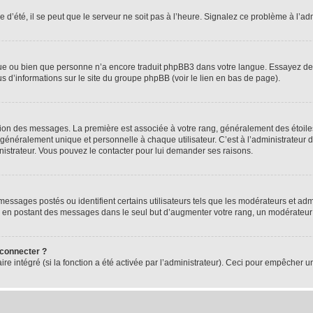
 d’été, il se peut que le serveur ne soit pas à l’heure. Signalez ce problème à l’adm
ngue ou bien que personne n’a encore traduit phpBB3 dans votre langue. Essayez de d
us d’informations sur le site du groupe phpBB (voir le lien en bas de page).
ation des messages. La première est associée à votre rang, généralement des étoile
éralement unique et personnelle à chaque utilisateur. C’est à l’administrateur d’ac
inistrateur. Vous pouvez le contacter pour lui demander ses raisons.
essages postés ou identifient certains utilisateurs tels que les modérateurs et admi
ums en postant des messages dans le seul but d’augmenter votre rang, un modérateu
 connecter ?
ire intégré (si la fonction a été activée par l’administrateur). Ceci pour empêcher un