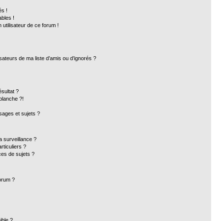
s !
bles !
 utilisateur de ce forum !
sateurs de ma liste d’amis ou d’ignorés ?
sultat ?
blanche ?!
ages et sujets ?
la surveillance ?
ticuliers ?
es de sujets ?
forum ?
ible ?