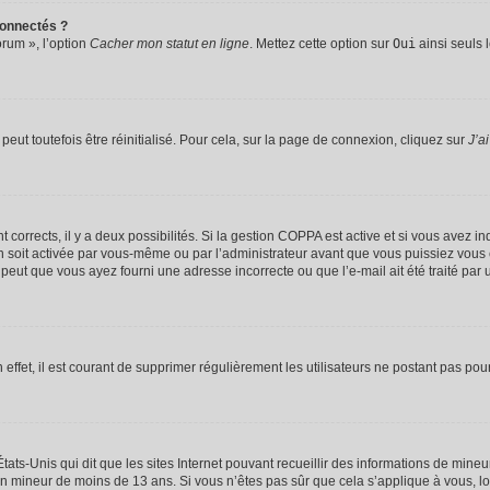
connectés ?
orum », l’option
Cacher mon statut en ligne
. Mettez cette option sur
Oui
ainsi seuls 
eut toutefois être réinitialisé. Pour cela, sur la page de connexion, cliquez sur
J’a
nt corrects, il y a deux possibilités. Si la gestion COPPA est active et si vous avez i
n soit activée par vous-même ou par l’administrateur avant que vous puissiez vous c
 peut que vous ayez fourni une adresse incorrecte ou que l’e-mail ait été traité par u
 effet, il est courant de supprimer régulièrement les utilisateurs ne postant pas pou
tats-Unis qui dit que les sites Internet pouvant recueillir des informations de mi
r un mineur de moins de 13 ans. Si vous n’êtes pas sûr que cela s’applique à vous, l