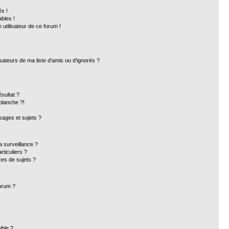
s !
bles !
 utilisateur de ce forum !
sateurs de ma liste d’amis ou d’ignorés ?
sultat ?
blanche ?!
ages et sujets ?
la surveillance ?
ticuliers ?
es de sujets ?
forum ?
ible ?