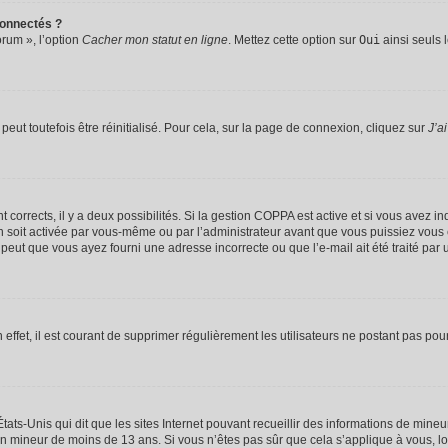
connectés ?
orum », l’option
Cacher mon statut en ligne
. Mettez cette option sur
Oui
ainsi seuls 
eut toutefois être réinitialisé. Pour cela, sur la page de connexion, cliquez sur
J’a
nt corrects, il y a deux possibilités. Si la gestion COPPA est active et si vous avez i
n soit activée par vous-même ou par l’administrateur avant que vous puissiez vous c
 peut que vous ayez fourni une adresse incorrecte ou que l’e-mail ait été traité par u
 effet, il est courant de supprimer régulièrement les utilisateurs ne postant pas pou
tats-Unis qui dit que les sites Internet pouvant recueillir des informations de mi
r un mineur de moins de 13 ans. Si vous n’êtes pas sûr que cela s’applique à vous, l