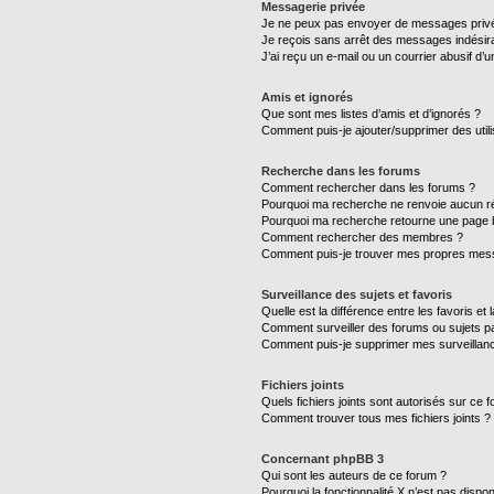
Messagerie privée
Je ne peux pas envoyer de messages privé
Je reçois sans arrêt des messages indésira
J’ai reçu un e-mail ou un courrier abusif d’un
Amis et ignorés
Que sont mes listes d’amis et d’ignorés ?
Comment puis-je ajouter/supprimer des utili
Recherche dans les forums
Comment rechercher dans les forums ?
Pourquoi ma recherche ne renvoie aucun ré
Pourquoi ma recherche retourne une page 
Comment rechercher des membres ?
Comment puis-je trouver mes propres mess
Surveillance des sujets et favoris
Quelle est la différence entre les favoris et 
Comment surveiller des forums ou sujets par
Comment puis-je supprimer mes surveillanc
Fichiers joints
Quels fichiers joints sont autorisés sur ce 
Comment trouver tous mes fichiers joints ?
Concernant phpBB 3
Qui sont les auteurs de ce forum ?
Pourquoi la fonctionnalité X n’est pas dispon