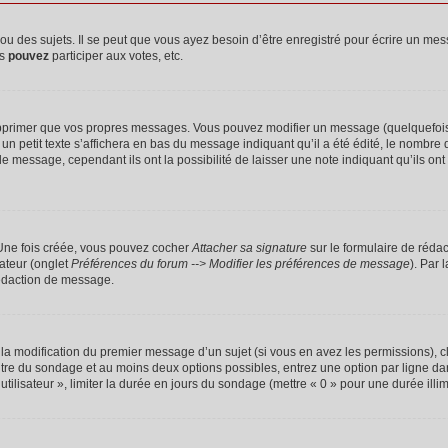
 des sujets. Il se peut que vous ayez besoin d’être enregistré pour écrire un mes
us
pouvez
participer aux votes, etc.
pprimer que vos propres messages. Vous pouvez modifier un message (quelquefois d
it texte s’affichera en bas du message indiquant qu’il a été édité, le nombre de fo
message, cependant ils ont la possibilité de laisser une note indiquant qu’ils ont m
 Une fois créée, vous pouvez cocher
Attacher sa signature
sur le formulaire de réda
ateur (onglet
Préférences du forum --> Modifier les préférences de message
). Par 
rédaction de message.
u la modification du premier message d’un sujet (si vous en avez les permissions), c
titre du sondage et au moins deux options possibles, entrez une option par ligne
utilisateur », limiter la durée en jours du sondage (mettre « 0 » pour une durée illimi