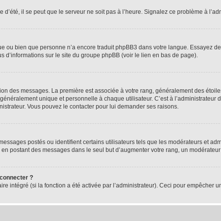
 d’été, il se peut que le serveur ne soit pas à l’heure. Signalez ce problème à l’adm
ngue ou bien que personne n’a encore traduit phpBB3 dans votre langue. Essayez de d
us d’informations sur le site du groupe phpBB (voir le lien en bas de page).
ation des messages. La première est associée à votre rang, généralement des étoile
éralement unique et personnelle à chaque utilisateur. C’est à l’administrateur d’ac
inistrateur. Vous pouvez le contacter pour lui demander ses raisons.
essages postés ou identifient certains utilisateurs tels que les modérateurs et admi
ums en postant des messages dans le seul but d’augmenter votre rang, un modérateu
 connecter ?
ire intégré (si la fonction a été activée par l’administrateur). Ceci pour empêcher un