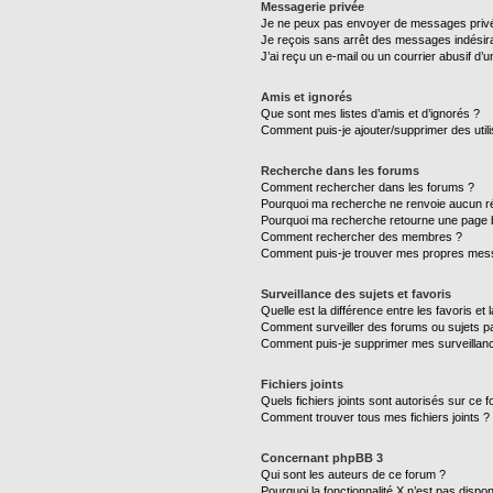
Messagerie privée
Je ne peux pas envoyer de messages privé
Je reçois sans arrêt des messages indésira
J’ai reçu un e-mail ou un courrier abusif d’un
Amis et ignorés
Que sont mes listes d’amis et d’ignorés ?
Comment puis-je ajouter/supprimer des utili
Recherche dans les forums
Comment rechercher dans les forums ?
Pourquoi ma recherche ne renvoie aucun ré
Pourquoi ma recherche retourne une page 
Comment rechercher des membres ?
Comment puis-je trouver mes propres mess
Surveillance des sujets et favoris
Quelle est la différence entre les favoris et 
Comment surveiller des forums ou sujets par
Comment puis-je supprimer mes surveillanc
Fichiers joints
Quels fichiers joints sont autorisés sur ce 
Comment trouver tous mes fichiers joints ?
Concernant phpBB 3
Qui sont les auteurs de ce forum ?
Pourquoi la fonctionnalité X n’est pas dispon