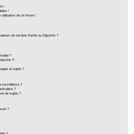
s !
bles !
 utilisateur de ce forum !
sateurs de ma liste d’amis ou d’ignorés ?
sultat ?
blanche ?!
ages et sujets ?
la surveillance ?
ticuliers ?
es de sujets ?
forum ?
ible ?