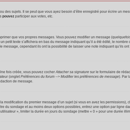
 des sujets. Il se peut que vous ayez besoin d’être enregistré pour écrire un mes
us
pouvez
participer aux votes, etc.
pprimer que vos propres messages. Vous pouvez modifier un message (quelquefois d
it texte s’affichera en bas du message indiquant qu’il a été édité, le nombre de fo
message, cependant ils ont la possibilité de laisser une note indiquant qu’ils ont m
 Une fois créée, vous pouvez cocher
Attacher sa signature
sur le formulaire de réda
ateur (onglet
Préférences du forum --> Modifier les préférences de message
). Par 
rédaction de message.
u la modification du premier message d’un sujet (si vous en avez les permissions), c
titre du sondage et au moins deux options possibles, entrez une option par ligne
utilisateur », limiter la durée en jours du sondage (mettre « 0 » pour une durée illimi