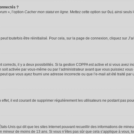
connectés ?
orum », l’option
Cacher mon statut en ligne
. Mettez cette option sur
Oui
ainsi seuls 
eut toutefois être réinitialisé. Pour cela, sur la page de connexion, cliquez sur
J’a
nt corrects, il y a deux possibilités. Si la gestion COPPA est active et si vous avez i
n soit activée par vous-même ou par l’administrateur avant que vous puissiez vous c
 peut que vous ayez fourni une adresse incorrecte ou que l’e-mail ait été traité par u
 effet, il est courant de supprimer régulièrement les utilisateurs ne postant pas pou
tats-Unis qui dit que les sites Internet pouvant recueillir des informations de mi
r un mineur de moins de 13 ans. Si vous n’êtes pas sûr que cela s’applique à vous, l