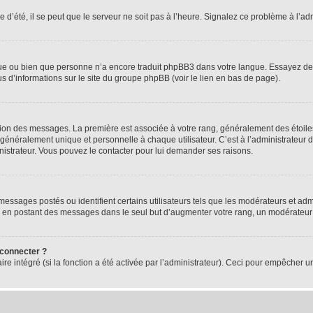
 d’été, il se peut que le serveur ne soit pas à l’heure. Signalez ce problème à l’adm
ngue ou bien que personne n’a encore traduit phpBB3 dans votre langue. Essayez de d
us d’informations sur le site du groupe phpBB (voir le lien en bas de page).
ation des messages. La première est associée à votre rang, généralement des étoile
éralement unique et personnelle à chaque utilisateur. C’est à l’administrateur d’ac
inistrateur. Vous pouvez le contacter pour lui demander ses raisons.
essages postés ou identifient certains utilisateurs tels que les modérateurs et admi
ums en postant des messages dans le seul but d’augmenter votre rang, un modérateu
 connecter ?
ire intégré (si la fonction a été activée par l’administrateur). Ceci pour empêcher un